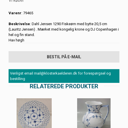
Vi køber
Varenr
: 79465
Beskrivelse
: Dahl Jensen 1290 Fiskeørn med bytte 20,5 cm
(Lauritz Jensen) . Mærket med kongelig krone og DJ Copenhagen i
hel og fin stand.
Hav høgh
BESTIL PÅ E-MAIL
Venligst email mail@klosterkaelderen.dk for forespørgsel og
bestilling
RELATEREDE PRODUKTER