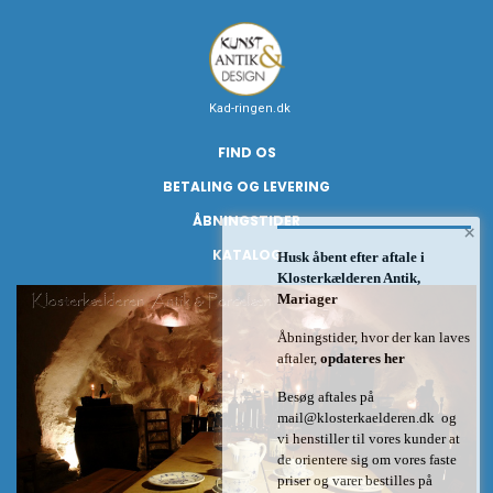
Kad-ringen.dk
FIND OS
BETALING OG LEVERING
ÅBNINGSTIDER
×
KATALOG
Husk åbent efter aftale i
Klosterkælderen Antik,
Mariager
Åbningstider, hvor der kan laves
aftaler,
opdateres her
Besøg aftales på
mail@klosterkaelderen.dk
og
vi henstiller til vores kunder at
de orientere sig om vores faste
priser og varer bestilles på