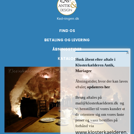
Kad-ringen.dk
FIND OS
BETALING OG LEVERING
ÅBNINGSTIDER
×
KATALOG
Husk åbent efter aftale i
Klosterkælderen Antik,
Mariager
Åbningstider, hvor der kan laves
aftaler,
opdateres her
Besøg aftales på
mail@klosterkaelderen.dk
og
vi henstiller til vores kunder at
de orientere sig om vores faste
priser og varer bestilles på
forhånd via
www.klosterkaelderen.