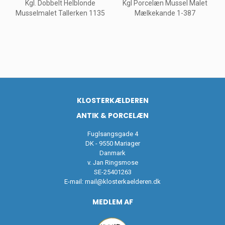
Kgl. Dobbelt Helblonde
Kgl Porcelæn Mussel Malet
Musselmalet Tallerken 1135
Mælkekande 1-387
KLOSTERKÆLDEREN
ANTIK & PORCELÆN
Fuglsangsgade 4
DK - 9550 Mariager
Danmark
v. Jan Ringsmose
SE-25401263
E-mail:
mail@klosterkaelderen.dk
MEDLEM AF