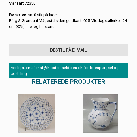
Varenr
: 72350
Beskrivelse
: 0 stk på lager
Bing & Grøndahl Mågestel uden guldkant. 025 Middagstallerken 24
cm (325) I hel og fin stand
BESTIL PÅ E-MAIL
Venligst email mail@klosterkaelderen.dk for forespørgsel og
bestilling
RELATEREDE PRODUKTER