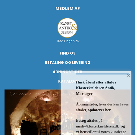
MEDLEM AF
Kad-ringen.dk
FIND OS
BETALING OG LEVERING
ÅBNINGSTIDER
×
KATALOG
Husk åbent efter aftale i
Klosterkælderen Antik,
Mariager
Åbningstider, hvor der kan laves
aftaler,
opdateres her
Besøg aftales på
mail@klosterkaelderen.dk
og
vi henstiller til vores kunder at