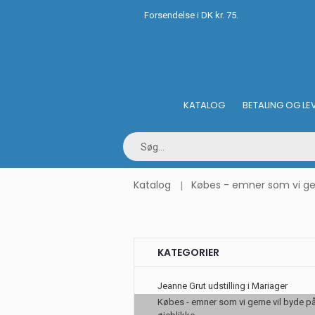
Forsendelse i DK kr. 75.
KATALOG
BETALING OG LE
Katalog
Købes - emner som vi gern
KATEGORIER
Jeanne Grut udstilling i Mariager
Købes - emner som vi gerne vil byde på