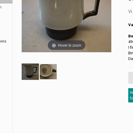
m.
Vi
Va
Be
nera
49
Hover to zoom
I 
Bi
Da
V
f