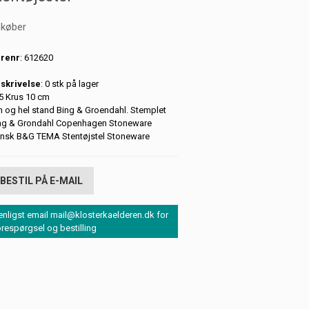
 køber
renr
: 612620
skrivelse
: 0 stk på lager
5 Krus 10 cm
fin og hel stand Bing & Groendahl. Stemplet
ng & Grondahl Copenhagen Stoneware
nsk B&G TEMA Stentøjstel Stoneware
BESTIL PÅ E-MAIL
enligst email mail@klosterkaelderen.dk for
orespørgsel og bestilling