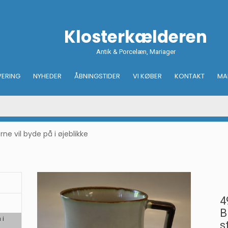
Klosterkælderen
Antik & Porcelæn, Mariager
VERING
NYHEDER
ÅBNINGSTIDER
VI KØBER
KONTAKT
MA
e vil byde på i øjeblikke
4
B
 i
s