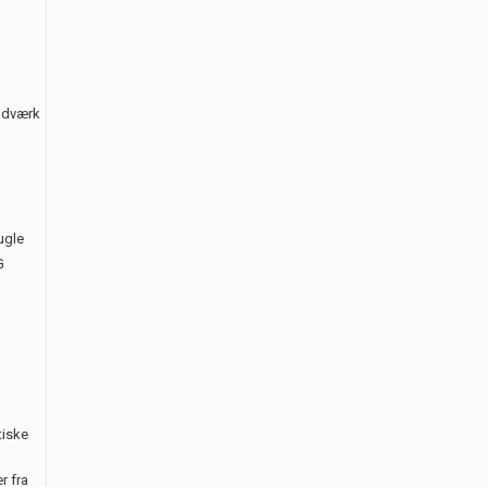
åndværk
ugle
G
tiske
r fra