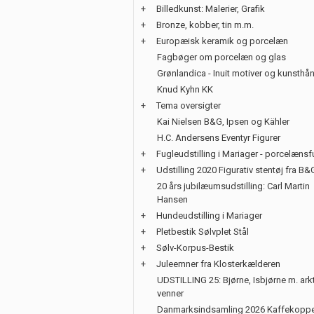
+
Billedkunst: Malerier, Grafik
+
Bronze, kobber, tin m.m.
+
Europæisk keramik og porcelæn
Fagbøger om porcelæn og glas
Grønlandica - Inuit motiver og kunsth
Knud Kyhn KK
+
Tema oversigter
Kai Nielsen B&G, Ipsen og Kähler
H.C. Andersens Eventyr Figurer
+
Fugleudstilling i Mariager - porcelænsf
+
Udstilling 2020 Figurativ stentøj fra B&
20 års jubilæumsudstilling: Carl Martin
Hansen
+
Hundeudstilling i Mariager
+
Pletbestik Sølvplet Stål
+
Sølv-Korpus-Bestik
+
Juleemner fra Klosterkælderen
UDSTILLING 25: Bjørne, Isbjørne m. ark
venner
Danmarksindsamling 2026 Kaffekoppe