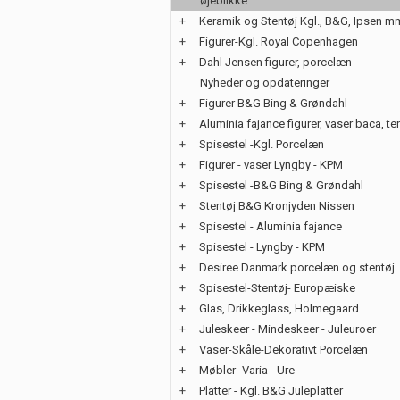
øjeblikke
+
Keramik og Stentøj Kgl., B&G, Ipsen m
+
Figurer-Kgl. Royal Copenhagen
+
Dahl Jensen figurer, porcelæn
Nyheder og opdateringer
+
Figurer B&G Bing & Grøndahl
+
Aluminia fajance figurer, vaser baca, te
+
Spisestel -Kgl. Porcelæn
+
Figurer - vaser Lyngby - KPM
+
Spisestel -B&G Bing & Grøndahl
+
Stentøj B&G Kronjyden Nissen
+
Spisestel - Aluminia fajance
+
Spisestel - Lyngby - KPM
+
Desiree Danmark porcelæn og stentøj
+
Spisestel-Stentøj- Europæiske
+
Glas, Drikkeglass, Holmegaard
+
Juleskeer - Mindeskeer - Juleuroer
+
Vaser-Skåle-Dekorativt Porcelæn
+
Møbler -Varia - Ure
+
Platter - Kgl. B&G Juleplatter