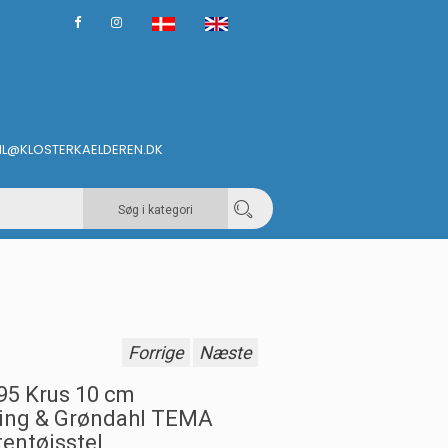
IL@KLOSTERKAELDEREN.DK
Søg i kategori
Forrige
Næste
95 Krus 10 cm
ing & Grøndahl TEMA
tentøjsstel