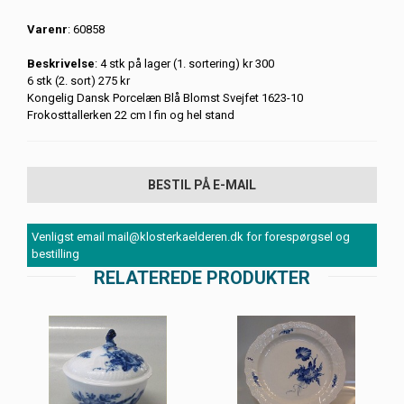
Varenr
: 60858
Beskrivelse
: 4 stk på lager (1. sortering) kr 300
6 stk (2. sort) 275 kr
Kongelig Dansk Porcelæn Blå Blomst Svejfet 1623-10
Frokosttallerken 22 cm I fin og hel stand
BESTIL PÅ E-MAIL
Venligst email mail@klosterkaelderen.dk for forespørgsel og
bestilling
RELATEREDE PRODUKTER