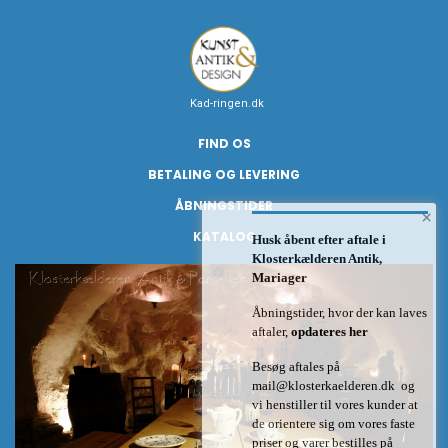
Kad-ringen.dk
FIND OS
BETALING OG LEVERING
ÅBNINGSTIDER
×
KATALOG
Husk åbent efter aftale i
Klosterkælderen Antik,
Mariager
Åbningstider, hvor der kan laves
aftaler,
opdateres her
Besøg aftales på
mail@klosterkaelderen.dk
og
vi henstiller til vores kunder at
de orientere sig om vores faste
priser og varer bestilles på