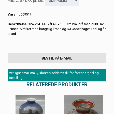
Pris:
275
,-
DKK
pr. stk.
Varenr
: 569517
Beskrivelse
: 124-724 DJ Skål 4.5 x 13.5 cm blå, grå med guld Dahl
Jensen. Mærket med kongelig krone og DJ Copenhagen i hel og fin
stand.
BESTIL PÅ E-MAIL
Venligst email mail@klosterkaelderen.dk for forespørgsel og
bestilling
RELATEREDE PRODUKTER