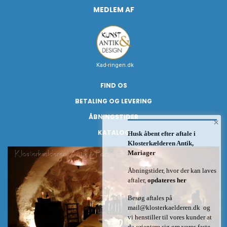
MEDLEM AF
Kad-ringen.dk
FIND OS
BETALING OG LEVERING
ÅBNINGSTIDER
×
KATALOG
Husk åbent efter aftale i
Klosterkælderen Antik,
Mariager
Åbningstider, hvor der kan laves
aftaler,
opdateres her
Besøg aftales på
mail@klosterkaelderen.dk
og
vi henstiller til vores kunder at
de orientere sig om vores faste