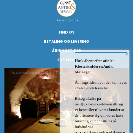
Kad-ringen.dk
FIND OS
BETALING OG LEVERING
ÅBNINGSTIDER
×
KATALOG
Husk åbent efter aftale i
Klosterkælderen Antik,
Mariager
Åbningstider, hvor der kan laves
aftaler,
opdateres her
Besøg aftales på
mail@klosterkaelderen.dk
og
vi henstiller til vores kunder at
de orientere sig om vores faste
priser og varer bestilles på
forhånd via