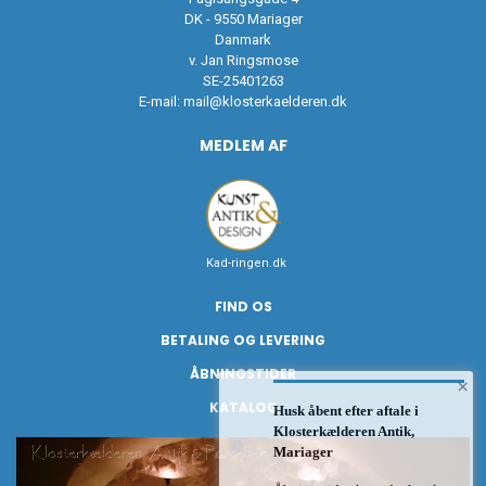
DK - 9550 Mariager
Danmark
v. Jan Ringsmose
SE-25401263
E-mail:
mail@klosterkaelderen.dk
MEDLEM AF
Kad-ringen.dk
FIND OS
BETALING OG LEVERING
ÅBNINGSTIDER
×
KATALOG
Husk åbent efter aftale i
Klosterkælderen Antik,
Mariager