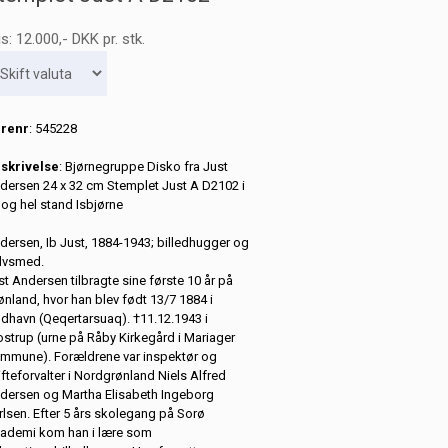
is:
12.000
,-
DKK
pr. stk.
renr
: 545228
skrivelse
: Bjørnegruppe Disko fra Just
dersen 24 x 32 cm Stemplet Just A D2102 i
n og hel stand Isbjørne
dersen, Ib Just, 1884-1943; billedhugger og
lvsmed.
st Andersen tilbragte sine første 10 år på
ønland, hvor han blev født 13/7 1884 i
dhavn (Qeqertarsuaq). †11.12.1943 i
ostrup (urne på Råby Kirkegård i Mariager
mmune). Forældrene var inspektør og
ifteforvalter i Nordgrønland Niels Alfred
dersen og Martha Elisabeth Ingeborg
rlsen. Efter 5 års skolegang på Sorø
ademi kom han i lære som