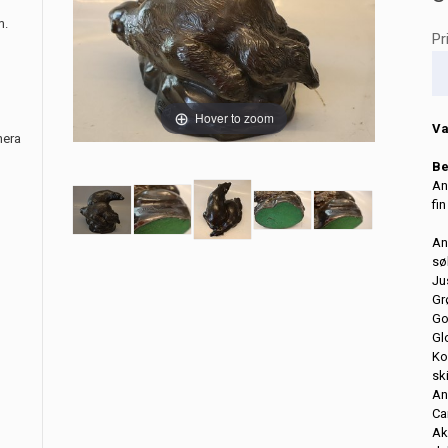
m.
Pr
Hover to zoom
Va
nera
Be
An
fi
An
sø
Ju
Gr
Go
Gl
Ko
sk
An
Ca
Ak