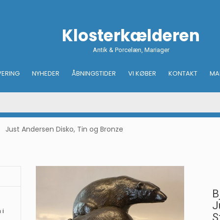
Klosterkælderen
Antik & Porcelæn, Mariager
VERING
NYHEDER
ÅBNINGSTIDER
VI KØBER
KONTAKT
MA
Just Andersen Disko, Tin og Bronze
B
J
 i
S