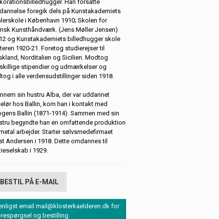
korationsbilledhugger. Han forsatte
dannelse foregik dels på Kunstakademiets
lerskole i København 1910; Skolen for
nsk Kunsthåndværk. (Jens Møller Jensen)
12 og Kunstakademiets billedhugger skole
nteren 1920-21. Foretog studierejser til
skland, Norditalien og Sicilien. Modtog
skillige stipendier og udmærkelser og
ltog i alle verdensudstillinger siden 1918.
nnem sin hustru Alba, der var uddannet
selør hos Ballin, kom han i kontakt med
gens Ballin (1871-1914). Sammen med sin
stru begyndte han en omfattende produktion
 metal arbejder. Starter sølvsmedefirmaet
st Andersen i 1918. Dette omdannes til
tieselskab i 1929.
BESTIL PÅ E-MAIL
enligst email mail@klosterkaelderen.dk for
orespørgsel og bestilling