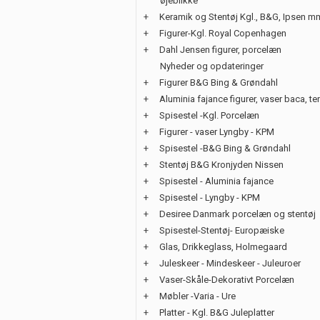
øjeblikke
+
Keramik og Stentøj Kgl., B&G, Ipsen m
+
Figurer-Kgl. Royal Copenhagen
+
Dahl Jensen figurer, porcelæn
Nyheder og opdateringer
+
Figurer B&G Bing & Grøndahl
+
Aluminia fajance figurer, vaser baca, te
+
Spisestel -Kgl. Porcelæn
+
Figurer - vaser Lyngby - KPM
+
Spisestel -B&G Bing & Grøndahl
+
Stentøj B&G Kronjyden Nissen
+
Spisestel - Aluminia fajance
+
Spisestel - Lyngby - KPM
+
Desiree Danmark porcelæn og stentøj
+
Spisestel-Stentøj- Europæiske
+
Glas, Drikkeglass, Holmegaard
+
Juleskeer - Mindeskeer - Juleuroer
+
Vaser-Skåle-Dekorativt Porcelæn
+
Møbler -Varia - Ure
+
Platter - Kgl. B&G Juleplatter