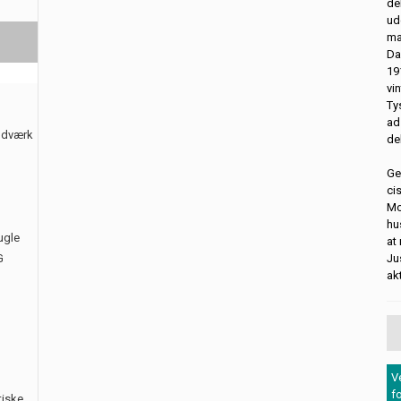
de
ud
ma
Da
19
vi
Ty
ad
åndværk
de
Ge
ci
Mo
hu
ugle
at
G
Ju
ak
V
f
tiske