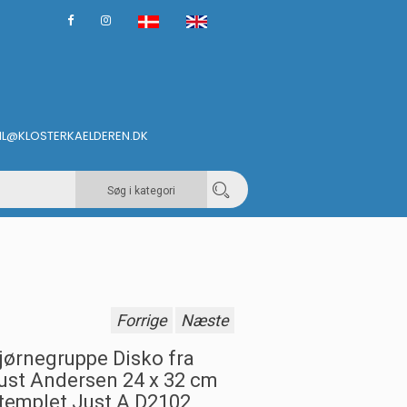
IL@KLOSTERKAELDEREN.DK
Søg i kategori
Forrige
Næste
jørnegruppe Disko fra
ust Andersen 24 x 32 cm
templet Just A D2102