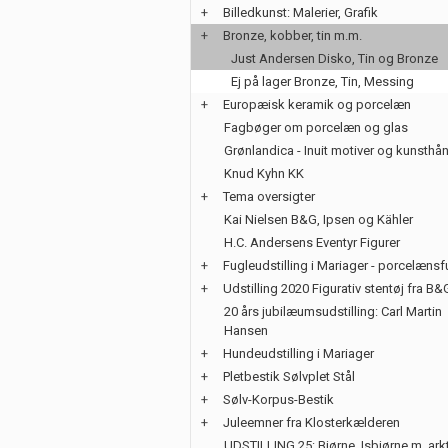
+
Billedkunst: Malerier, Grafik
+
Bronze, kobber, tin m.m.
Just Andersen Disko, Tin og Bronze
Ej på lager Bronze, Tin, Messing
+
Europæisk keramik og porcelæn
Fagbøger om porcelæn og glas
Grønlandica - Inuit motiver og kunsth
Knud Kyhn KK
+
Tema oversigter
Kai Nielsen B&G, Ipsen og Kähler
H.C. Andersens Eventyr Figurer
+
Fugleudstilling i Mariager - porcelænsf
+
Udstilling 2020 Figurativ stentøj fra B&
20 års jubilæumsudstilling: Carl Martin
Hansen
+
Hundeudstilling i Mariager
+
Pletbestik Sølvplet Stål
+
Sølv-Korpus-Bestik
+
Juleemner fra Klosterkælderen
UDSTILLING 25: Bjørne, Isbjørne m. ark