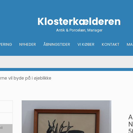
Klosterkælderen
Antik & Porcelæn, Mariager
VERING
NYHEDER
ÅBNINGSTIDER
VI KØBER
KONTAKT
MA
e vil byde på i øjeblikke
A
N
 i
5