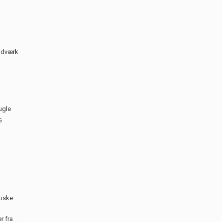
åndværk
ugle
G
tiske
r fra