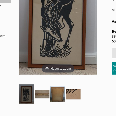
m.
Vi
Va
Be
nera
38
50
V
Hover to zoom
f