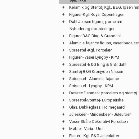
øjeblikke
+
Keramik og Stentøj Kgl., B&G, Ipsen m
+
Figurer-Kgl. Royal Copenhagen
+
Dahl Jensen figurer, porcelæn
Nyheder og opdateringer
+
Figurer B&G Bing & Grøndahl
+
Aluminia fajance figurer, vaser baca, te
+
Spisestel -Kgl. Porcelæn
+
Figurer - vaser Lyngby - KPM
+
Spisestel -B&G Bing & Grøndahl
+
Stentøj B&G Kronjyden Nissen
+
Spisestel - Aluminia fajance
+
Spisestel - Lyngby - KPM
+
Desiree Danmark porcelæn og stentøj
+
Spisestel-Stentøj- Europæiske
+
Glas, Drikkeglass, Holmegaard
+
Juleskeer - Mindeskeer - Juleuroer
+
Vaser-Skåle-Dekorativt Porcelæn
+
Møbler -Varia - Ure
+
Platter - Kgl. B&G Juleplatter