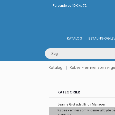
Forsendelse i DK kr. 75.
KATALOG
BETALING OG LE
Katalog
Købes - emner som vi gern
KATEGORIER
Jeanne Grut udstilling i Mariager
Købes - emner som vi gerne vil byde på