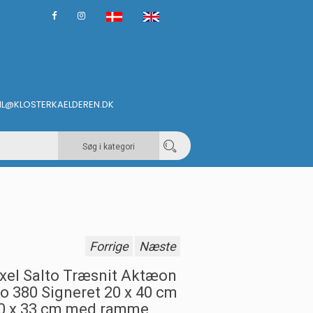
IL@KLOSTERKAELDEREN.DK
Søg i kategori
Forrige
Næste
xel Salto Træsnit Aktæon
o 380 Signeret 20 x 40 cm
0 x 33 cm med ramme