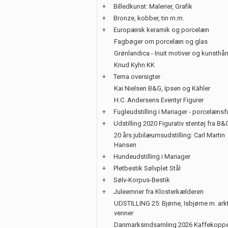
+
Billedkunst: Malerier, Grafik
+
Bronze, kobber, tin m.m.
+
Europæisk keramik og porcelæn
Fagbøger om porcelæn og glas
Grønlandica - Inuit motiver og kunsth
Knud Kyhn KK
+
Tema oversigter
Kai Nielsen B&G, Ipsen og Kähler
H.C. Andersens Eventyr Figurer
+
Fugleudstilling i Mariager - porcelænsf
+
Udstilling 2020 Figurativ stentøj fra B&
20 års jubilæumsudstilling: Carl Martin
Hansen
+
Hundeudstilling i Mariager
+
Pletbestik Sølvplet Stål
+
Sølv-Korpus-Bestik
+
Juleemner fra Klosterkælderen
UDSTILLING 25: Bjørne, Isbjørne m. ark
venner
Danmarksindsamling 2026 Kaffekoppe