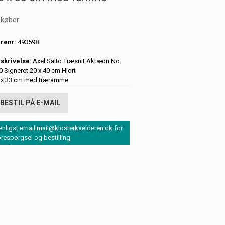
 køber
renr
: 493598
skrivelse
: Axel Salto Træsnit Aktæon No
0 Signeret 20 x 40 cm Hjort
 x 33 cm med træramme
BESTIL PÅ E-MAIL
enligst email mail@klosterkaelderen.dk for
orespørgsel og bestilling