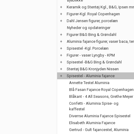
øjeblikke
+
Keramik og Stentøj Kgl., B&G, Ipsen m
+
Figurer-Kgl. Royal Copenhagen
+
Dahl Jensen figurer, porcelæn
Nyheder og opdateringer
+
Figurer B&G Bing & Grøndahl
+
Aluminia fajance figurer, vaser baca, te
+
Spisestel -Kgl. Porcelæn
+
Figurer - vaser Lyngby - KPM
+
Spisestel -B&G Bing & Grøndahl
+
Stentøj B&G Kronjyden Nissen
+
Spisestel - Aluminia fajance
Annette Testel Aluminia
Blå Fasan Fajance Royal Copenhagen
Blåkant - 4 All Seasons, Grethe Meyer
Confetti - Aluminia Spise- og
kaffestel
Diverrse Aluminia Fajance Spisestel
Elisabeth Aluminia Fajance
Gertrud - Gult fajancestel, Aluminia