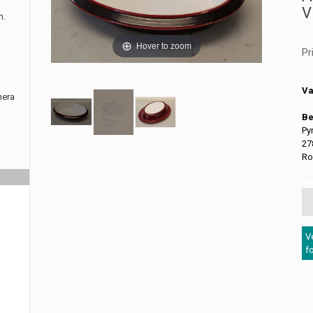
V
m.
Hover to zoom
Pr
Va
nera
Be
Py
27
Ro
V
f