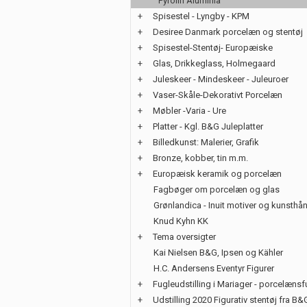
Pyrolin Aluminia
+
Spisestel - Lyngby - KPM
+
Desiree Danmark porcelæn og stentøj
+
Spisestel-Stentøj- Europæiske
+
Glas, Drikkeglass, Holmegaard
+
Juleskeer - Mindeskeer - Juleuroer
+
Vaser-Skåle-Dekorativt Porcelæn
+
Møbler -Varia - Ure
+
Platter - Kgl. B&G Juleplatter
+
Billedkunst: Malerier, Grafik
+
Bronze, kobber, tin m.m.
+
Europæisk keramik og porcelæn
Fagbøger om porcelæn og glas
Grønlandica - Inuit motiver og kunsth
Knud Kyhn KK
+
Tema oversigter
Kai Nielsen B&G, Ipsen og Kähler
H.C. Andersens Eventyr Figurer
+
Fugleudstilling i Mariager - porcelænsf
+
Udstilling 2020 Figurativ stentøj fra B&