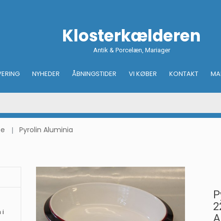
Klosterkælderen
Antik & Porcelæn, Mariager
VERING
NYHEDER
ÅBNINGSTIDER
VI KØBER
KONTAKT
MA
ce
Pyrolin Aluminia
P
2
 i
A