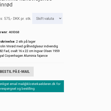
inrød
is:
575
,-
DKK
pr. stk.
renr
: 469368
skrivelse
: 2 stk på lager
rolin Vinrød med gråhvidglasur indvendig
82 Fad, ovalt 16 x 22 cm Ingvar Olsen 1959
yal Copenhagen Aluminia fajance
BESTIL PÅ E-MAIL
enligst email mail@klosterkaelderen.dk for
orespørgsel og bestilling