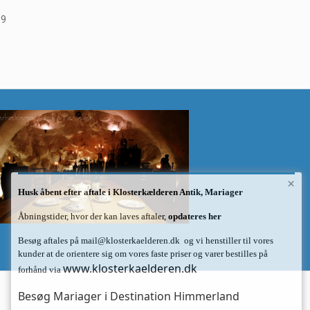
39
×
Husk åbent efter aftale i Klosterkælderen Antik, Mariager
Åbningstider, hvor der kan laves aftaler,
opdateres her
Besøg aftales på
mail@klosterkaelderen.dk
og vi henstiller til vores
kunder at de orientere sig om vores faste priser og varer bestilles på
www.klosterkaelderen.dk
forhånd via
Besøg Mariager i Destination Himmerland