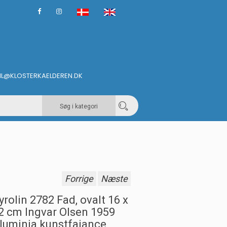
IL@KLOSTERKAELDEREN.DK
Søg i kategori
Forrige
Næste
yrolin 2782 Fad, ovalt 16 x
2 cm Ingvar Olsen 1959
luminia kunstfajance