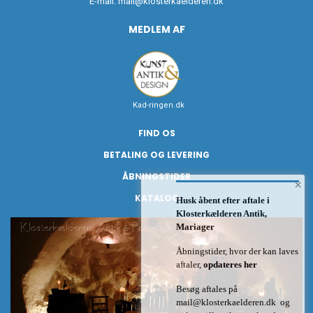
E-mail:
mail@klosterkaelderen.dk
MEDLEM AF
Kad-ringen.dk
FIND OS
BETALING OG LEVERING
ÅBNINGSTIDER
×
KATALOG
Husk åbent efter aftale i
Klosterkælderen Antik,
Mariager
Åbningstider, hvor der kan laves
aftaler,
opdateres her
Besøg aftales på
mail@klosterkaelderen.dk
og