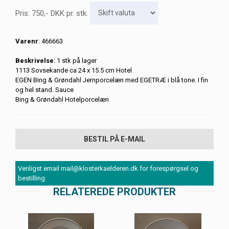
Pris:
750
,-
DKK
pr. stk.
Varenr
: 466663
Beskrivelse
: 1 stk på lager
1113 Sovsekande ca 24 x 15.5 cm Hotel
EGEN Bing & Grøndahl Jernporcelæn med EGETRÆ i blå tone. I fin
og hel stand. Sauce
Bing & Grøndahl Hotelporcelæn
BESTIL PÅ E-MAIL
Venligst email mail@klosterkaelderen.dk for forespørgsel og
bestilling
RELATEREDE PRODUKTER