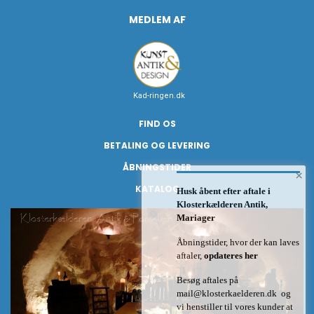
MEDLEM AF
Kad-ringen.dk
FIND OS
BETALING OG LEVERING
ÅBNINGSTIDER
×
KATALOG
Husk åbent efter aftale i
Klosterkælderen Antik,
Mariager
Åbningstider, hvor der kan laves
aftaler,
opdateres her
Besøg aftales på
mail@klosterkaelderen.dk
og
vi henstiller til vores kunder at