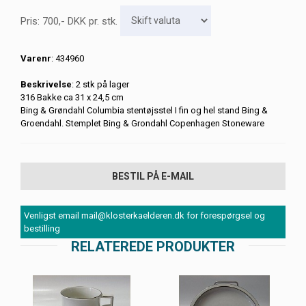
Pris:
700
,-
DKK
pr. stk.
Varenr
: 434960
Beskrivelse
: 2 stk på lager
316 Bakke ca 31 x 24,5 cm
Bing & Grøndahl Columbia stentøjsstel I fin og hel stand Bing &
Groendahl. Stemplet Bing & Grondahl Copenhagen Stoneware
BESTIL PÅ E-MAIL
Venligst email mail@klosterkaelderen.dk for forespørgsel og
bestilling
RELATEREDE PRODUKTER