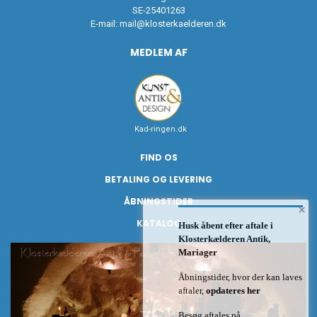
SE-25401263
E-mail:
mail@klosterkaelderen.dk
MEDLEM AF
Kad-ringen.dk
FIND OS
BETALING OG LEVERING
ÅBNINGSTIDER
×
KATALOG
Husk åbent efter aftale i
Klosterkælderen Antik,
Mariager
Åbningstider, hvor der kan laves
aftaler,
opdateres her
Besøg aftales på