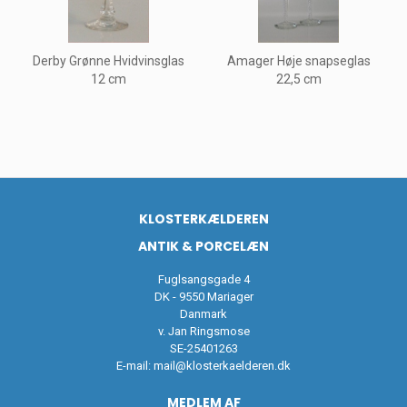
Derby Grønne Hvidvinsglas
Amager Høje snapseglas
12 cm
22,5 cm
KLOSTERKÆLDEREN
ANTIK & PORCELÆN
Fuglsangsgade 4
DK - 9550 Mariager
Danmark
v. Jan Ringsmose
SE-25401263
E-mail:
mail@klosterkaelderen.dk
MEDLEM AF