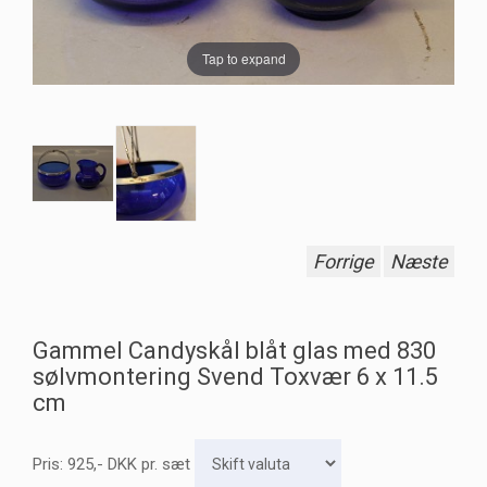
Tap to expand
Forrige
Næste
Gammel Candyskål blåt glas med 830
sølvmontering Svend Toxvær 6 x 11.5
cm
Pris:
925
,-
DKK
pr. sæt