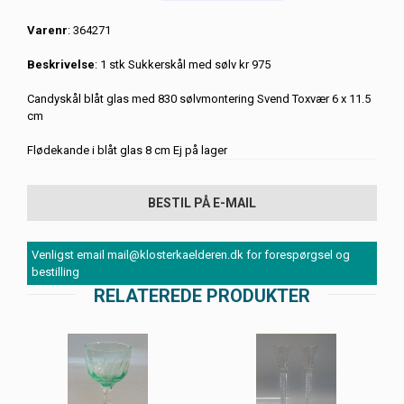
Varenr
: 364271
Beskrivelse
: 1 stk Sukkerskål med sølv kr 975
Candyskål blåt glas med 830 sølvmontering Svend Toxvær 6 x 11.5
cm
Flødekande i blåt glas 8 cm Ej på lager
BESTIL PÅ E-MAIL
Venligst email mail@klosterkaelderen.dk for forespørgsel og
bestilling
RELATEREDE PRODUKTER