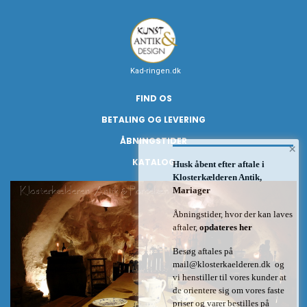
Kad-ringen.dk
FIND OS
BETALING OG LEVERING
ÅBNINGSTIDER
×
KATALOG
Husk åbent efter aftale i
Klosterkælderen Antik,
Mariager
Åbningstider, hvor der kan laves
aftaler,
opdateres her
Besøg aftales på
mail@klosterkaelderen.dk
og
vi henstiller til vores kunder at
de orientere sig om vores faste
priser og varer bestilles på