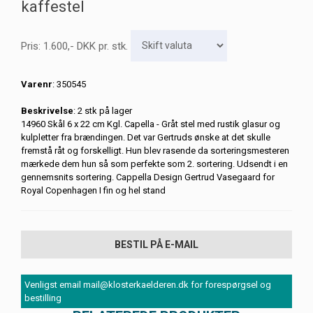
kaffestel
Pris:
1.600
,-
DKK
pr. stk.
Varenr
: 350545
Beskrivelse
: 2 stk på lager
14960 Skål 6 x 22 cm Kgl. Capella - Gråt stel med rustik glasur og
kulpletter fra brændingen. Det var Gertruds ønske at det skulle
fremstå råt og forskelligt. Hun blev rasende da sorteringsmesteren
mærkede dem hun så som perfekte som 2. sortering. Udsendt i en
gennemsnits sortering. Cappella Design Gertrud Vasegaard for
Royal Copenhagen I fin og hel stand
BESTIL PÅ E-MAIL
Venligst email mail@klosterkaelderen.dk for forespørgsel og
bestilling