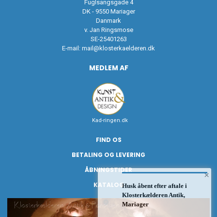
Fuglsangsgade 4
DK - 9550 Mariager
Danmark
v. Jan Ringsmose
SE-25401263
E-mail:
mail@klosterkaelderen.dk
MEDLEM AF
Kad-ringen.dk
FIND OS
BETALING OG LEVERING
ÅBNINGSTIDER
×
KATALOG
Husk åbent efter aftale i
Klosterkælderen Antik,
Mariager