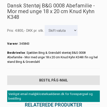
Dansk Stentøj B&G 0008 Abefamilie -
Mor med unge 18 x 20 cm Knud Kyhn
K348
Pris:
4.800
,-
DKK
pr. stk.
Varenr
: 345843
Beskrivelse
: Sjælden Bing & Grøndahl stentøj B&G 0008
Abefamilie - Mor med unge 18 x 20 cm Knud Kyhn K348 I fin og hel
stand Bing & Groendahl
BESTIL PÅ E-MAIL
Venligst email mail@klosterkaelderen.dk for forespørgsel og
bestilling
RELATEREDE PRODUKTER