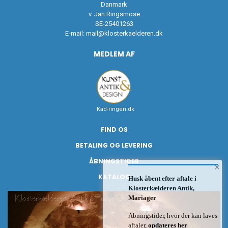
Danmark
v. Jan Ringsmose
SE-25401263
E-mail:
mail@klosterkaelderen.dk
MEDLEM AF
Kad-ringen.dk
FIND OS
BETALING OG LEVERING
ÅBNINGSTIDER
×
KATALOG
Husk åbent efter aftale i
Klosterkælderen Antik,
Mariager
Åbningstider, hvor der kan laves
aftaler,
opdateres her