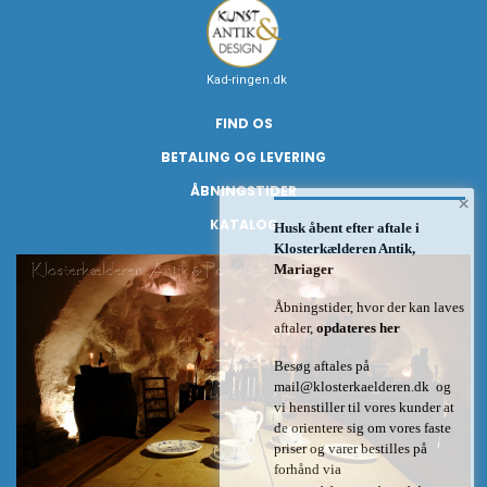
Kad-ringen.dk
FIND OS
BETALING OG LEVERING
ÅBNINGSTIDER
×
KATALOG
Husk åbent efter aftale i
Klosterkælderen Antik,
Mariager
Åbningstider, hvor der kan laves
aftaler,
opdateres her
Besøg aftales på
mail@klosterkaelderen.dk
og
vi henstiller til vores kunder at
de orientere sig om vores faste
priser og varer bestilles på
forhånd via