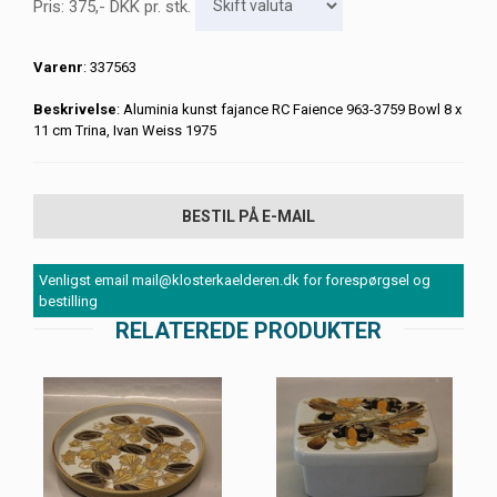
Pris:
375
,-
DKK
pr. stk.
Varenr
: 337563
Beskrivelse
: Aluminia kunst fajance RC Faience 963-3759 Bowl 8 x
11 cm Trina, Ivan Weiss 1975
BESTIL PÅ E-MAIL
Venligst email mail@klosterkaelderen.dk for forespørgsel og
bestilling
RELATEREDE PRODUKTER