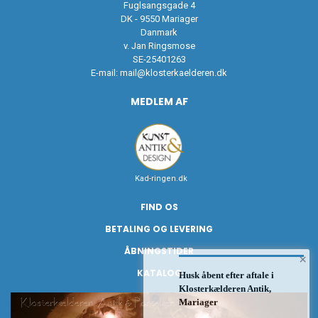
Fuglsangsgade 4
DK - 9550 Mariager
Danmark
v. Jan Ringsmose
SE-25401263
E-mail:
mail@klosterkaelderen.dk
MEDLEM AF
Kad-ringen.dk
FIND OS
BETALING OG LEVERING
ÅBNINGSTIDER
×
KATALOG
Husk åbent efter aftale i
Klosterkælderen Antik,
Mariager