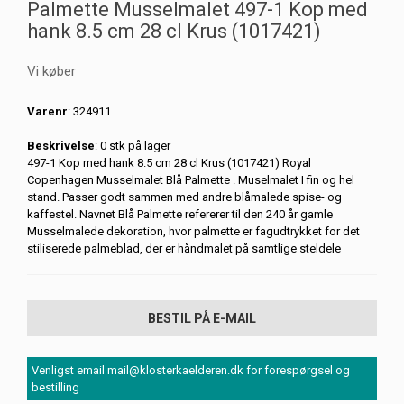
Palmette Musselmalet 497-1 Kop med
hank 8.5 cm 28 cl Krus (1017421)
Vi køber
Varenr
: 324911
Beskrivelse
: 0 stk på lager
497-1 Kop med hank 8.5 cm 28 cl Krus (1017421) Royal
Copenhagen Musselmalet Blå Palmette . Muselmalet I fin og hel
stand. Passer godt sammen med andre blåmalede spise- og
kaffestel. Navnet Blå Palmette refererer til den 240 år gamle
Musselmalede dekoration, hvor palmette er fagudtrykket for det
stiliserede palmeblad, der er håndmalet på samtlige steldele
BESTIL PÅ E-MAIL
Venligst email mail@klosterkaelderen.dk for forespørgsel og
bestilling