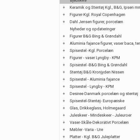
øjeblikke
+
Keramik og Stentøj Kgl., B&G, Ipsen m
+
Figurer-Kgl. Royal Copenhagen
+
Dahl Jensen figurer, porcelæn
Nyheder og opdateringer
+
Figurer B&G Bing & Grøndahl
+
Aluminia fajance figurer, vaser baca, te
+
Spisestel -Kgl. Porcelæn
+
Figurer - vaser Lyngby - KPM
+
Spisestel -B&G Bing & Grøndahl
+
Stentøj B&G Kronjyden Nissen
+
Spisestel - Aluminia fajance
+
Spisestel - Lyngby - KPM
+
Desiree Danmark porcelæn og stentøj
+
Spisestel-Stentøj- Europæiske
+
Glas, Drikkeglass, Holmegaard
+
Juleskeer - Mindeskeer - Juleuroer
+
Vaser-Skåle-Dekorativt Porcelæn
+
Møbler -Varia - Ure
+
Platter - Kgl. B&G Juleplatter