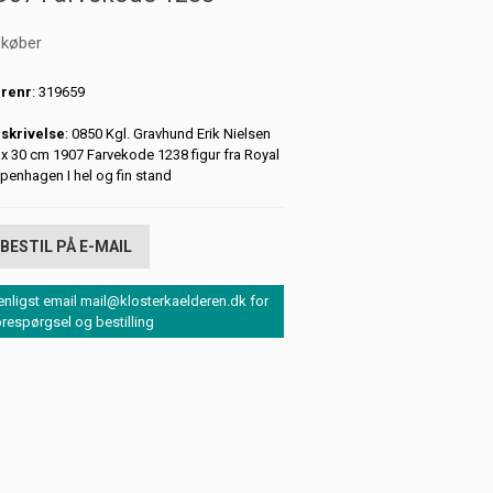
 køber
renr
: 319659
skrivelse
: 0850 Kgl. Gravhund Erik Nielsen
 x 30 cm 1907 Farvekode 1238 figur fra Royal
penhagen I hel og fin stand
BESTIL PÅ E-MAIL
enligst email mail@klosterkaelderen.dk for
orespørgsel og bestilling