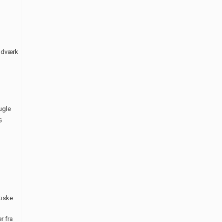
åndværk
ugle
G
tiske
r fra