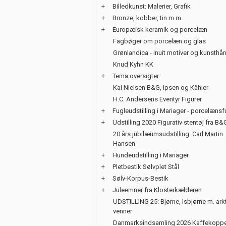
+
Billedkunst: Malerier, Grafik
+
Bronze, kobber, tin m.m.
+
Europæisk keramik og porcelæn
Fagbøger om porcelæn og glas
Grønlandica - Inuit motiver og kunsth
Knud Kyhn KK
+
Tema oversigter
Kai Nielsen B&G, Ipsen og Kähler
H.C. Andersens Eventyr Figurer
+
Fugleudstilling i Mariager - porcelænsf
+
Udstilling 2020 Figurativ stentøj fra B&
20 års jubilæumsudstilling: Carl Martin
Hansen
+
Hundeudstilling i Mariager
+
Pletbestik Sølvplet Stål
+
Sølv-Korpus-Bestik
+
Juleemner fra Klosterkælderen
UDSTILLING 25: Bjørne, Isbjørne m. ark
venner
Danmarksindsamling 2026 Kaffekoppe