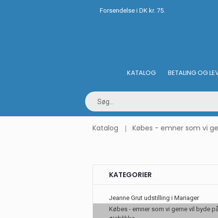
Forsendelse i DK kr. 75.
KATALOG
BETALING OG LE
Katalog
Købes - emner som vi gern
KATEGORIER
Jeanne Grut udstilling i Mariager
Købes - emner som vi gerne vil byde på