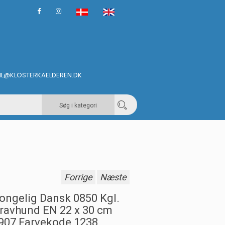
IL@KLOSTERKAELDEREN.DK
Søg i kategori
Forrige
Næste
ongelig Dansk 0850 Kgl.
ravhund EN 22 x 30 cm
907 Farvekode 1238