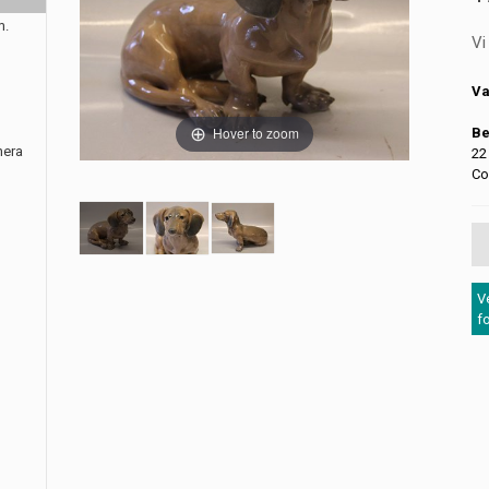
m.
Vi
Va
Hover to zoom
Be
nera
22
Co
V
f