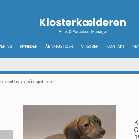
Klosterkælderen
Antik & Porcelæn, Mariager
VERING
NYHEDER
ÅBNINGSTIDER
VI KØBER
KONTAKT
MA
e vil byde på i øjeblikke
K
G
 i
1