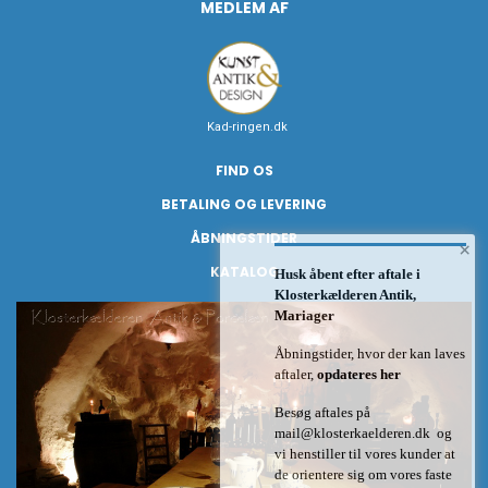
MEDLEM AF
Kad-ringen.dk
FIND OS
BETALING OG LEVERING
ÅBNINGSTIDER
×
KATALOG
Husk åbent efter aftale i
Klosterkælderen Antik,
Mariager
Åbningstider, hvor der kan laves
aftaler,
opdateres her
Besøg aftales på
mail@klosterkaelderen.dk
og
vi henstiller til vores kunder at
de orientere sig om vores faste