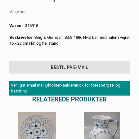
Vi køber
Varenr
: 316918
Beskrivelse
: Bing & Grøndahl B&G 1886 Hvid kat med halen i vejret
16 x 23 cm I fin og hel stand.
BESTIL PÅ E-MAIL
Venligst email mail@klosterkaelderen.dk for forespørgsel og
bestilling
RELATEREDE PRODUKTER