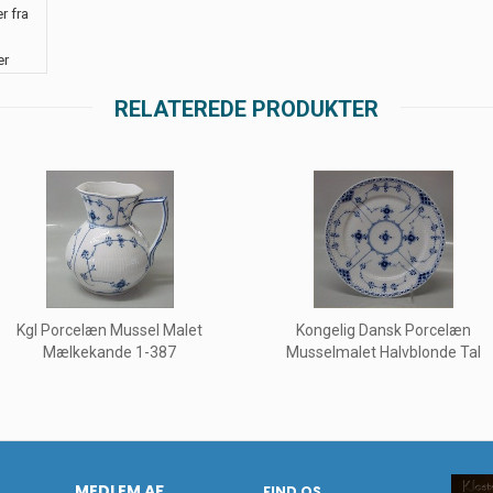
r fra
er
RELATEREDE PRODUKTER
Kgl Porcelæn Mussel Malet
Kongelig Dansk Porcelæn
Mælkekande 1-387
Musselmalet Halvblonde Tal
MEDLEM AF
FIND OS