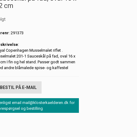
2 cm
lgt
renr
: 291373
skrivelse
:
yal Copenhagen Musselmalet riflet .
selmalet 201-1 Sauceskål på fad, oval 16 x
 cm I fin og hel stand. Passer godt sammen
d andre blåmalede spise- og kaffestel
BESTIL PÅ E-MAIL
enligst email mail@klosterkaelderen.dk for
orespørgsel og bestilling