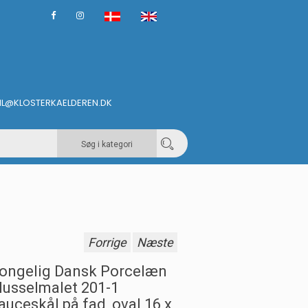
IL@KLOSTERKAELDEREN.DK
Søg i kategori
Forrige
Næste
ongelig Dansk Porcelæn
usselmalet 201-1
auceskål på fad, oval 16 x