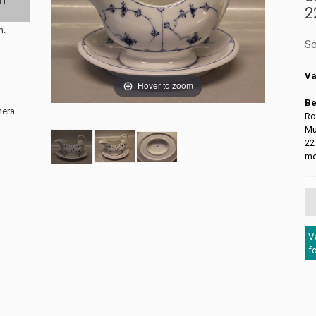
 i
2
m.
So
Va
Hover to zoom
Be
nera
Ro
Mu
22
me
V
f