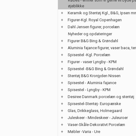
Købes - emner som vi gerne vil byde på
øjeblikke
+
Keramik og Stentøj Kgl., B&G, Ipsen m
+
Figurer-Kgl. Royal Copenhagen
+
Dahl Jensen figurer, porcelæn
Nyheder og opdateringer
+
Figurer B&G Bing & Grøndahl
+
Aluminia fajance figurer, vaser baca, te
+
Spisestel -Kgl. Porcelæn
+
Figurer - vaser Lyngby - KPM
+
Spisestel -B&G Bing & Grøndahl
+
Stentøj B&G Kronjyden Nissen
+
Spisestel - Aluminia fajance
+
Spisestel - Lyngby - KPM
+
Desiree Danmark porcelæn og stentøj
+
Spisestel-Stentøj- Europæiske
+
Glas, Drikkeglass, Holmegaard
+
Juleskeer - Mindeskeer - Juleuroer
+
Vaser-Skåle-Dekorativt Porcelæn
+
Møbler -Varia - Ure