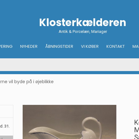
Klosterkælderen
Antik & Porcelæn, Mariager
VERING
NYHEDER
ÅBNINGSTIDER
VI KØBER
KONTAKT
MA
e vil byde på i øjeblikke
K
d. 31.
M
S