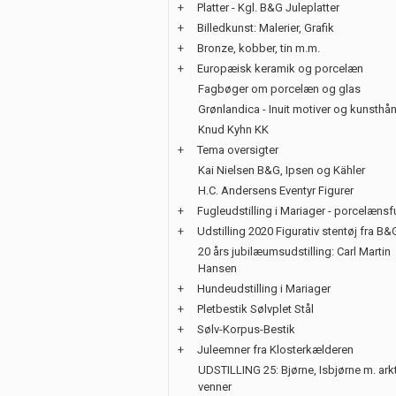
+
Platter - Kgl. B&G Juleplatter
+
Billedkunst: Malerier, Grafik
+
Bronze, kobber, tin m.m.
+
Europæisk keramik og porcelæn
Fagbøger om porcelæn og glas
Grønlandica - Inuit motiver og kunsth
Knud Kyhn KK
+
Tema oversigter
Kai Nielsen B&G, Ipsen og Kähler
H.C. Andersens Eventyr Figurer
+
Fugleudstilling i Mariager - porcelænsf
+
Udstilling 2020 Figurativ stentøj fra B&
20 års jubilæumsudstilling: Carl Martin
Hansen
+
Hundeudstilling i Mariager
+
Pletbestik Sølvplet Stål
+
Sølv-Korpus-Bestik
+
Juleemner fra Klosterkælderen
UDSTILLING 25: Bjørne, Isbjørne m. ark
venner