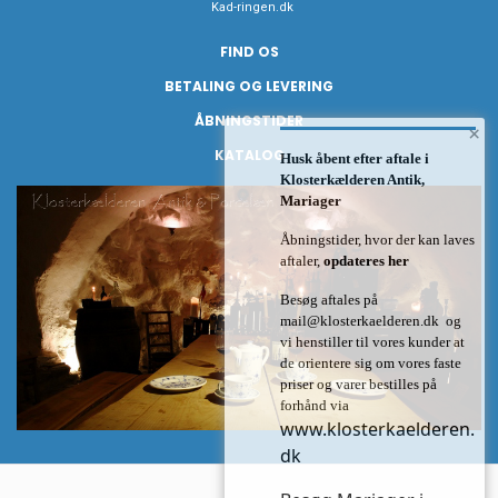
Kad-ringen.dk
FIND OS
BETALING OG LEVERING
ÅBNINGSTIDER
×
KATALOG
Husk åbent efter aftale i
Klosterkælderen Antik,
Mariager
Åbningstider, hvor der kan laves
aftaler,
opdateres her
Besøg aftales på
mail@klosterkaelderen.dk
og
vi henstiller til vores kunder at
de orientere sig om vores faste
priser og varer bestilles på
forhånd via
www.klosterkaelderen.
dk