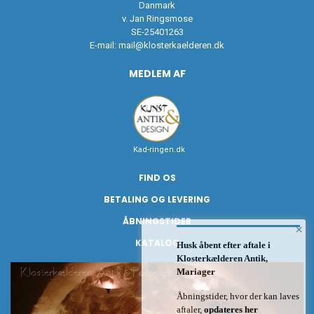
Danmark
v. Jan Ringsmose
SE-25401263
E-mail:
mail@klosterkaelderen.dk
MEDLEM AF
Kad-ringen.dk
FIND OS
BETALING OG LEVERING
ÅBNINGSTIDER
×
KATALOG
Husk åbent efter aftale i
Klosterkælderen Antik,
Mariager
Åbningstider, hvor der kan laves
aftaler,
opdateres her