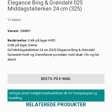
Elegance Bing & Grøndahl 025
Middagstallerken 24 cm (325)
Vi køber
Varenr
: 284891
Beskrivelse
: 0 stk på lager HVID
0 stk på lager Creme
025 Middagstallerken 24 cm (325) Elegance Bing & Grøndahl
Spisestel Hvidt og Cremefarvet porcelæn, med skæl. I fin og hel
stand.
BESTIL PÅ E-MAIL
Venligst email mail@klosterkaelderen.dk for forespørgsel og
bestilling
RELATEREDE PRODUKTER