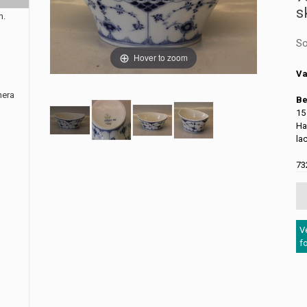
s
m.
So
Hover to zoom
Va
nera
Be
15
Ha
la
73
V
f