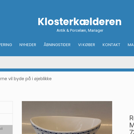
Klosterkælderen
Antik & Porcelæn, Mariager
VERING
NYHEDER
ÅBNINGSTIDER
VI KØBER
KONTAKT
MA
e vil byde på i øjeblikke
R
M
 i
7