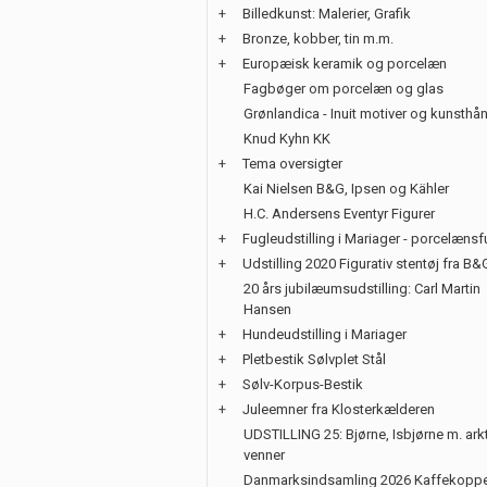
+
Billedkunst: Malerier, Grafik
+
Bronze, kobber, tin m.m.
+
Europæisk keramik og porcelæn
Fagbøger om porcelæn og glas
Grønlandica - Inuit motiver og kunsth
Knud Kyhn KK
+
Tema oversigter
Kai Nielsen B&G, Ipsen og Kähler
H.C. Andersens Eventyr Figurer
+
Fugleudstilling i Mariager - porcelænsf
+
Udstilling 2020 Figurativ stentøj fra B&
20 års jubilæumsudstilling: Carl Martin
Hansen
+
Hundeudstilling i Mariager
+
Pletbestik Sølvplet Stål
+
Sølv-Korpus-Bestik
+
Juleemner fra Klosterkælderen
UDSTILLING 25: Bjørne, Isbjørne m. ark
venner
Danmarksindsamling 2026 Kaffekoppe