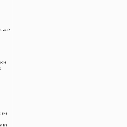
åndværk
ugle
G
tiske
r fra