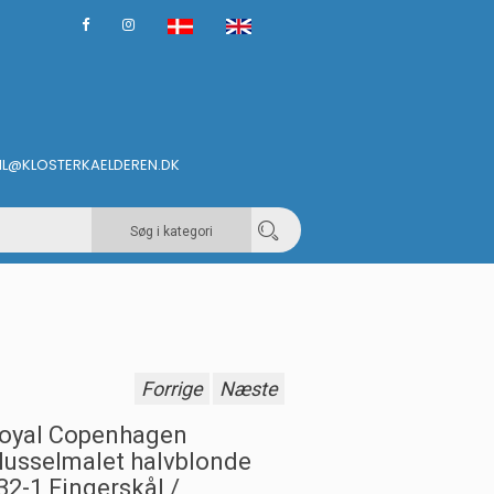
IL@KLOSTERKAELDEREN.DK
Søg i kategori
Forrige
Næste
oyal Copenhagen
usselmalet halvblonde
32-1 Fingerskål /