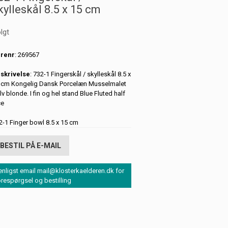
kylleskål 8.5 x 15 cm
lgt
renr
: 269567
skrivelse
: 732-1 Fingerskål / skylleskål 8.5 x
 cm Kongelig Dansk Porcelæn Musselmalet
lv blonde. I fin og hel stand Blue Fluted half
ce
2-1 Finger bowl 8.5 x 15 cm
BESTIL PÅ E-MAIL
enligst email mail@klosterkaelderen.dk for
orespørgsel og bestilling