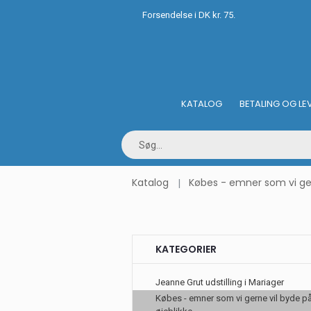
Forsendelse i DK kr. 75.
KATALOG
BETALING OG LE
Katalog
Købes - emner som vi gern
KATEGORIER
Jeanne Grut udstilling i Mariager
Købes - emner som vi gerne vil byde på