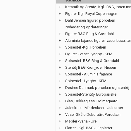
øjeblikke
+
Keramik og Stentøj Kgl., B&G, Ipsen m
+
Figurer-Kgl. Royal Copenhagen
+
Dahl Jensen figurer, porcelæn
Nyheder og opdateringer
+
Figurer B&G Bing & Grøndahl
+
Aluminia fajance figurer, vaser baca, te
+
Spisestel -Kgl. Porcelæn
+
Figurer - vaser Lyngby - KPM
+
Spisestel -B&G Bing & Grøndahl
+
Stentøj B&G Kronjyden Nissen
+
Spisestel - Aluminia fajance
+
Spisestel - Lyngby - KPM
+
Desiree Danmark porcelæn og stentøj
+
Spisestel-Stentøj- Europæiske
+
Glas, Drikkeglass, Holmegaard
+
Juleskeer - Mindeskeer - Juleuroer
+
Vaser-Skåle-Dekorativt Porcelæn
+
Møbler -Varia - Ure
+
Platter - Kgl. B&G Juleplatter