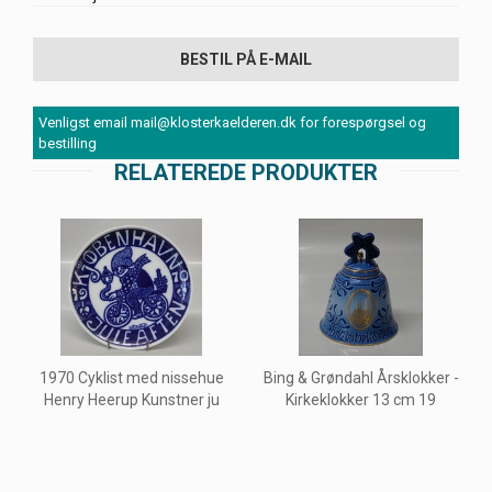
BESTIL PÅ E-MAIL
Venligst email mail@klosterkaelderen.dk for forespørgsel og
bestilling
RELATEREDE PRODUKTER
1970 Cyklist med nissehue
Bing & Grøndahl Årsklokker -
Henry Heerup Kunstner ju
Kirkeklokker 13 cm 19