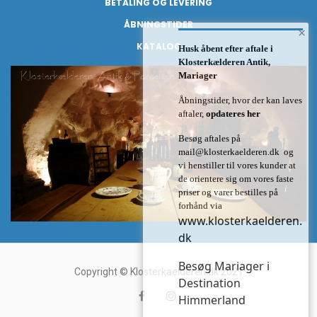
BETALING OG LEVERING
ÅBNINGSTIDER
×
KATALOG
Husk åbent efter aftale i
Klosterkælderen Antik,
Mariager
Åbningstider, hvor der kan laves
aftaler,
opdateres her
Besøg aftales på
mail@klosterkaelderen.dk
og
vi henstiller til vores kunder at
de orientere sig om vores faste
priser og varer bestilles på
forhånd via
www.klosterkaelderen.
dk
Besøg Mariager i
Copyright © Klosterkaelderen.dk 2021
Destination
Himmerland