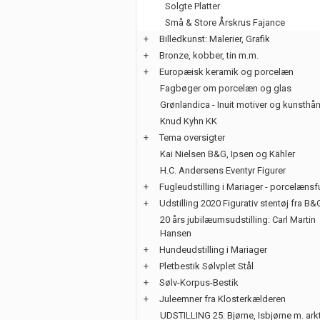
Solgte Platter
Små & Store Årskrus Fajance
+
Billedkunst: Malerier, Grafik
+
Bronze, kobber, tin m.m.
+
Europæisk keramik og porcelæn
Fagbøger om porcelæn og glas
Grønlandica - Inuit motiver og kunsth
Knud Kyhn KK
+
Tema oversigter
Kai Nielsen B&G, Ipsen og Kähler
H.C. Andersens Eventyr Figurer
+
Fugleudstilling i Mariager - porcelænsf
+
Udstilling 2020 Figurativ stentøj fra B&
20 års jubilæumsudstilling: Carl Martin
Hansen
+
Hundeudstilling i Mariager
+
Pletbestik Sølvplet Stål
+
Sølv-Korpus-Bestik
+
Juleemner fra Klosterkælderen
UDSTILLING 25: Bjørne, Isbjørne m. ark