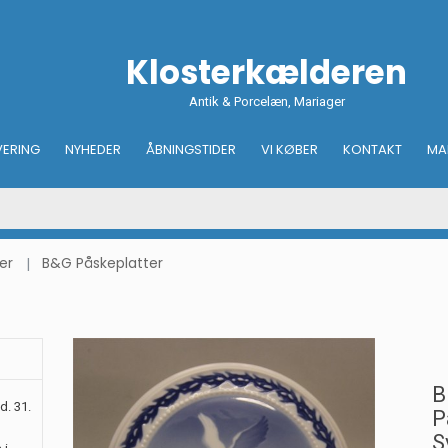
Klosterkælderen
Antik & Porcelæn, Mariager
VERING
NYHEDER
ÅBNINGSTIDER
VI KØBER
KONTAKT
MA
er
B&G Påskeplatter
B
d. 31.
P
S