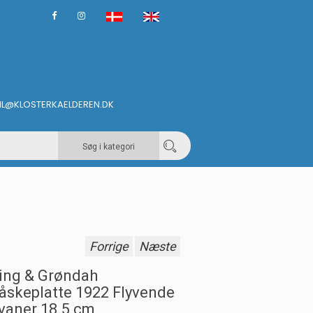
IL@KLOSTERKAELDEREN.DK
Søg i kategori
Forrige
Næste
ing & Grøndah
åskeplatte 1922 Flyvende
vaner 18.5 cm