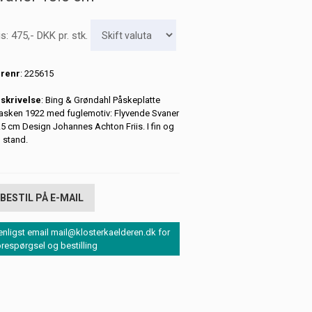
is:
475
,-
DKK
pr. stk.
renr
: 225615
skrivelse
: Bing & Grøndahl Påskeplatte
asken 1922 med fuglemotiv: Flyvende Svaner
.5 cm Design Johannes Achton Friis. I fin og
l stand.
BESTIL PÅ E-MAIL
enligst email mail@klosterkaelderen.dk for
orespørgsel og bestilling