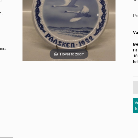
 i
m.
Pr
Va
Be
nera
Pa
Hover to zoom
18
he
V
f