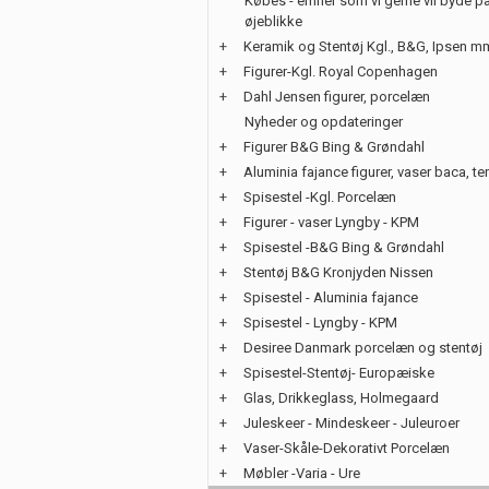
Købes - emner som vi gerne vil byde på
øjeblikke
+
Keramik og Stentøj Kgl., B&G, Ipsen m
+
Figurer-Kgl. Royal Copenhagen
+
Dahl Jensen figurer, porcelæn
Nyheder og opdateringer
+
Figurer B&G Bing & Grøndahl
+
Aluminia fajance figurer, vaser baca, te
+
Spisestel -Kgl. Porcelæn
+
Figurer - vaser Lyngby - KPM
+
Spisestel -B&G Bing & Grøndahl
+
Stentøj B&G Kronjyden Nissen
+
Spisestel - Aluminia fajance
+
Spisestel - Lyngby - KPM
+
Desiree Danmark porcelæn og stentøj
+
Spisestel-Stentøj- Europæiske
+
Glas, Drikkeglass, Holmegaard
+
Juleskeer - Mindeskeer - Juleuroer
+
Vaser-Skåle-Dekorativt Porcelæn
+
Møbler -Varia - Ure