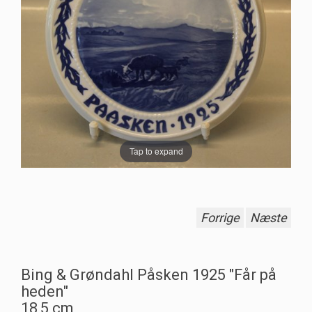
Tap to expand
Forrige
Næste
Bing & Grøndahl Påsken 1925 "Får på
heden"
18,5 cm