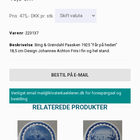
Pris:
475
,-
DKK
pr. stk.
Varenr
: 223137
Beskrivelse
: Bing & Grøndahl Paasken 1925 "Får på heden"
18,5 cm Design Johannes Achton Friis I fin og hel stand.
BESTIL PÅ E-MAIL
Venligst email mail@klosterkaelderen.dk for forespørgsel og
bestilling
RELATEREDE PRODUKTER