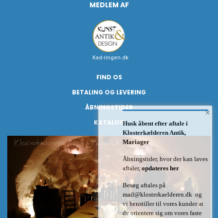
MEDLEM AF
Kad-ringen.dk
FIND OS
BETALING OG LEVERING
ÅBNINGSTIDER
×
KATALOG
Husk åbent efter aftale i
Klosterkælderen Antik,
Mariager
Åbningstider, hvor der kan laves
aftaler,
opdateres her
Besøg aftales på
mail@klosterkaelderen.dk
og
vi henstiller til vores kunder at
de orientere sig om vores faste