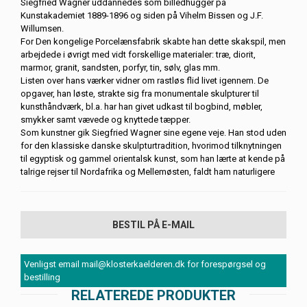
Siegfried Wagner uddannedes som billedhugger på
Kunstakademiet 1889-1896 og siden på Vihelm Bissen og J.F.
Willumsen.
For Den kongelige Porcelænsfabrik skabte han dette skakspil, men
arbejdede i øvrigt med vidt forskellige materialer: træ, diorit,
marmor, granit, sandsten, porfyr, tin, sølv, glas mm.
Listen over hans værker vidner om rastløs flid livet igennem. De
opgaver, han løste, strakte sig fra monumentale skulpturer til
kunsthåndværk, bl.a. har han givet udkast til bogbind, møbler,
smykker samt vævede og knyttede tæpper.
Som kunstner gik Siegfried Wagner sine egene veje. Han stod uden
for den klassiske danske skulpturtradition, hvorimod tilknytningen
til egyptisk og gammel orientalsk kunst, som han lærte at kende på
talrige rejser til Nordafrika og Mellemøsten, faldt ham naturligere
BESTIL PÅ E-MAIL
Venligst email mail@klosterkaelderen.dk for forespørgsel og
bestilling
RELATEREDE PRODUKTER