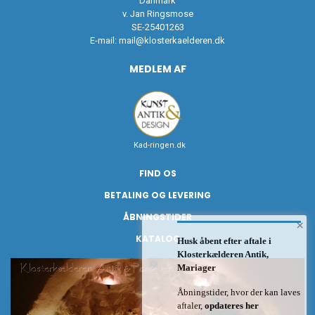
Danmark
v. Jan Ringsmose
SE-25401263
E-mail:
mail@klosterkaelderen.dk
MEDLEM AF
Kad-ringen.dk
FIND OS
BETALING OG LEVERING
ÅBNINGSTIDER
×
KATALOG
Husk åbent efter aftale i
Klosterkælderen Antik,
Mariager
Åbningstider, hvor der kan laves
aftaler,
opdateres her