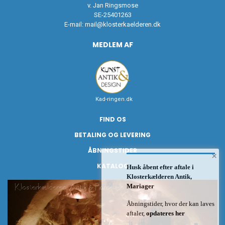
v. Jan Ringsmose
SE-25401263
E-mail:
mail@klosterkaelderen.dk
MEDLEM AF
Kad-ringen.dk
FIND OS
BETALING OG LEVERING
ÅBNINGSTIDER
×
KATALOG
Husk åbent efter aftale i
Klosterkælderen Antik,
Mariager
Åbningstider, hvor der kan laves
aftaler,
opdateres her