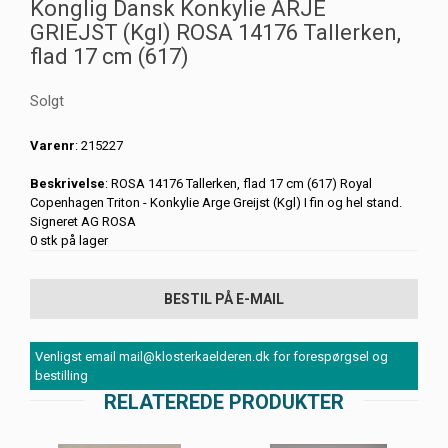
Konglig Dansk Konkylie ARJE
GRIEJST (Kgl) ROSA 14176 Tallerken,
flad 17 cm (617)
Solgt
Varenr
: 215227
Beskrivelse
: ROSA 14176 Tallerken, flad 17 cm (617) Royal
Copenhagen Triton - Konkylie Arge Greijst (Kgl) I fin og hel stand.
Signeret AG ROSA
0 stk på lager
BESTIL PÅ E-MAIL
Venligst email mail@klosterkaelderen.dk for forespørgsel og
bestilling
RELATEREDE PRODUKTER