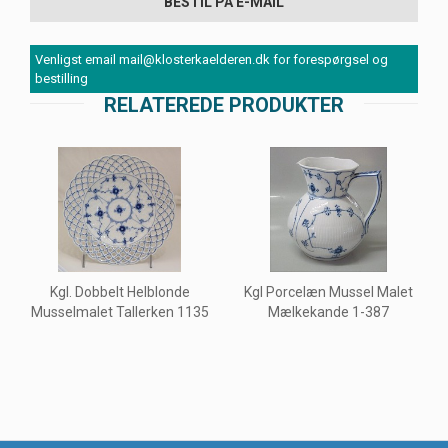
BESTIL PÅ E-MAIL
Venligst email mail@klosterkaelderen.dk for forespørgsel og
bestilling
RELATEREDE PRODUKTER
Kgl. Dobbelt Helblonde
Kgl Porcelæn Mussel Malet
Musselmalet Tallerken 1135
Mælkekande 1-387