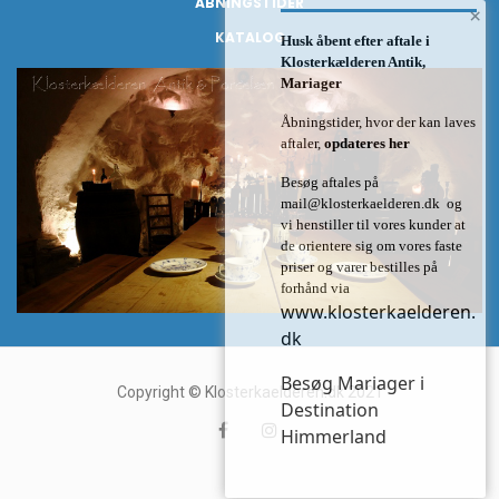
ÅBNINGSTIDER
×
KATALOG
Husk åbent efter aftale i
Klosterkælderen Antik,
Mariager
Åbningstider, hvor der kan laves
aftaler,
opdateres her
Besøg aftales på
mail@klosterkaelderen.dk
og
vi henstiller til vores kunder at
de orientere sig om vores faste
priser og varer bestilles på
forhånd via
www.klosterkaelderen.
dk
Besøg Mariager i
Copyright © Klosterkaelderen.dk 2021
Destination
Himmerland