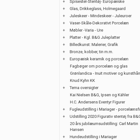
+
Spisestel-Stentøj- Europæiske
+
Glas, Drikkeglass, Holmegaard
+
Juleskeer - Mindeskeer - Juleuroer
+
Vaser-Skåle-Dekorativt Porcelæn
+
Møbler -Varia - Ure
+
Platter - Kgl. B&G Juleplatter
+
Billedkunst: Malerier, Grafik
+
Bronze, kobber, tin m.m.
+
Europæisk keramik og porcelæn
Fagbøger om porcelæn og glas
Grønlandica - Inuit motiver og kunsth
Knud Kyhn KK
+
Tema oversigter
Kai Nielsen B&G, Ipsen og Kähler
H.C. Andersens Eventyr Figurer
+
Fugleudstilling i Mariager - porcelænsf
+
Udstilling 2020 Figurativ stentøj fra B&
20 års jubilæumsudstilling: Carl Martin
Hansen
+
Hundeudstilling i Mariager