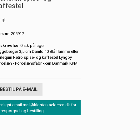
affestel
lgt
renr
: 205917
skrivelse
: 0 stk på lager
gebæger 3,5 cm Danild 40 Blå flamme eller
rlequin Retro spise- og kaffestel Lyngby
rcelæn - Porcelænsfabrikken Danmark KPM
BESTIL PÅ E-MAIL
enligst email mail@klosterkaelderen.dk for
orespørgsel og bestilling