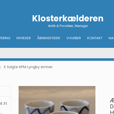
Klosterkælderen
Antik & Porcelæn, Mariager
VERING
NYHEDER
ÅBNINGSTIDER
VI KØBER
KONTAKT
MA
X Solgte KPM Lyngby emner
Æ
d. 31.
D
H