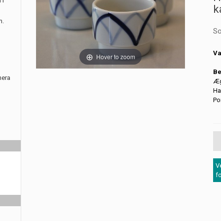
 i
k
m.
So
Va
Hover to zoom
Be
nera
Æg
Ha
Po
V
f