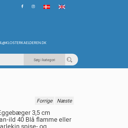
IL@KLOSTERKAELDEREN.DK
Søg i kategori
Forrige
Næste
ggebæger 3,5 cm
an-ild 40 Blå flamme eller
arlekin spise- og