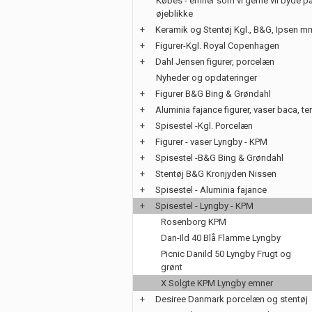
Købes - emner som vi gerne vil byde på
øjeblikke
+
Keramik og Stentøj Kgl., B&G, Ipsen m
+
Figurer-Kgl. Royal Copenhagen
+
Dahl Jensen figurer, porcelæn
Nyheder og opdateringer
+
Figurer B&G Bing & Grøndahl
+
Aluminia fajance figurer, vaser baca, te
+
Spisestel -Kgl. Porcelæn
+
Figurer - vaser Lyngby - KPM
+
Spisestel -B&G Bing & Grøndahl
+
Stentøj B&G Kronjyden Nissen
+
Spisestel - Aluminia fajance
+
Spisestel - Lyngby - KPM
Rosenborg KPM
Dan-Ild 40 Blå Flamme Lyngby
Picnic Danild 50 Lyngby Frugt og
grønt
X Solgte KPM Lyngby emner
+
Desiree Danmark porcelæn og stentøj