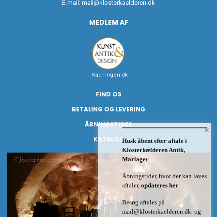
E-mail:
mail@klosterkaelderen.dk
MEDLEM AF
Kad-ringen.dk
FIND OS
BETALING OG LEVERING
ÅBNINGSTIDER
×
KATALOG
Husk åbent efter aftale i
Klosterkælderen Antik,
Mariager
Åbningstider, hvor der kan laves
aftaler,
opdateres her
Besøg aftales på
mail@klosterkaelderen.dk
og