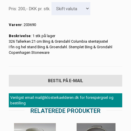
Pris:
200
,-
DKK
pr. stk.
Varenr
: 203690
Beskrivelse
: 1 stk på lager
326 Tallerken 21 cm Bing & Grøndahl Columbia stentøjsstel
I fin og hel stand Bing & Groendahl. Stemplet Bing & Grondahl
Copenhagen Stoneware
BESTIL PÅ E-MAIL
Venligst email mail@klosterkaelderen.dk for forespørgsel og
bestilling
RELATEREDE PRODUKTER