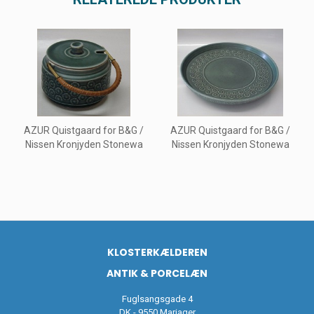
AZUR Quistgaard for B&G /
AZUR Quistgaard for B&G /
Nissen Kronjyden Stonewa
Nissen Kronjyden Stonewa
KLOSTERKÆLDEREN
ANTIK & PORCELÆN
Fuglsangsgade 4
DK - 9550 Mariager