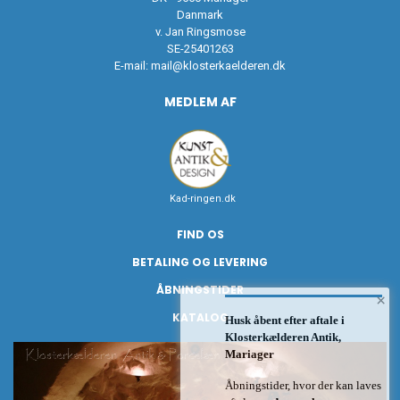
Danmark
v. Jan Ringsmose
SE-25401263
E-mail:
mail@klosterkaelderen.dk
MEDLEM AF
Kad-ringen.dk
FIND OS
BETALING OG LEVERING
ÅBNINGSTIDER
×
KATALOG
Husk åbent efter aftale i
Klosterkælderen Antik,
Mariager
Åbningstider, hvor der kan laves