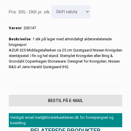
Pris:
300
,-
DKK
pr. stk.
Varenr
: 203147
Beskrivelse
: 1 stk på lager med almindeligt aldersrelaterede
brugsspor
AZUR 325 Middagstallerken ca 25 cm Quistgaard Nissen Kronjyden
stentøjsstel. I fin og hel stand. Stemplet Kronjyden eller Bing &
Grondahl Copenhagen Stoneware: Designet for Kronjyden, Nissen
B&G af Jens Harald Quistgaard IHQ
BESTIL PÅ E-MAIL
Venligst email mail@klosterkaelderen.dk for forespørgsel og
bestilling
RELATEREDE PRODUKTER