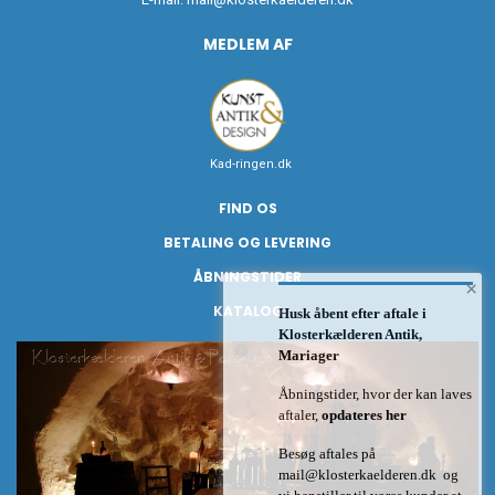
MEDLEM AF
Kad-ringen.dk
FIND OS
BETALING OG LEVERING
ÅBNINGSTIDER
×
KATALOG
Husk åbent efter aftale i
Klosterkælderen Antik,
Mariager
Åbningstider, hvor der kan laves
aftaler,
opdateres her
Besøg aftales på
mail@klosterkaelderen.dk
og