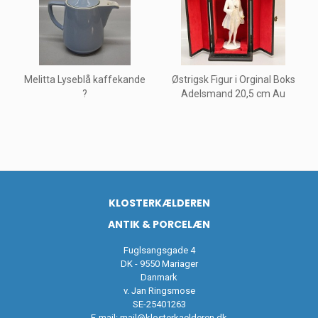
Melitta Lyseblå kaffekande
Østrigsk Figur i Orginal Boks
?
Adelsmand 20,5 cm Au
KLOSTERKÆLDEREN
ANTIK & PORCELÆN
Fuglsangsgade 4
DK - 9550 Mariager
Danmark
v. Jan Ringsmose
SE-25401263
E-mail:
mail@klosterkaelderen.dk