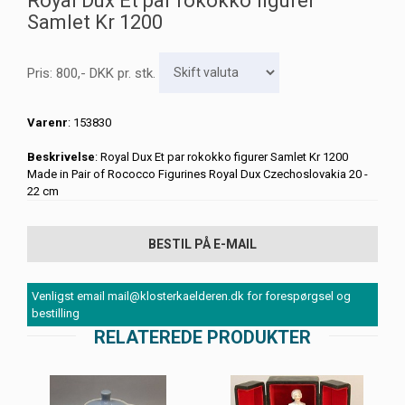
Royal Dux Et par rokokko figurer
Samlet Kr 1200
Pris:
800
,-
DKK
pr. stk.
Varenr
: 153830
Beskrivelse
: Royal Dux Et par rokokko figurer Samlet Kr 1200
Made in Pair of Rococco Figurines Royal Dux Czechoslovakia 20 -
22 cm
BESTIL PÅ E-MAIL
Venligst email mail@klosterkaelderen.dk for forespørgsel og
bestilling
RELATEREDE PRODUKTER