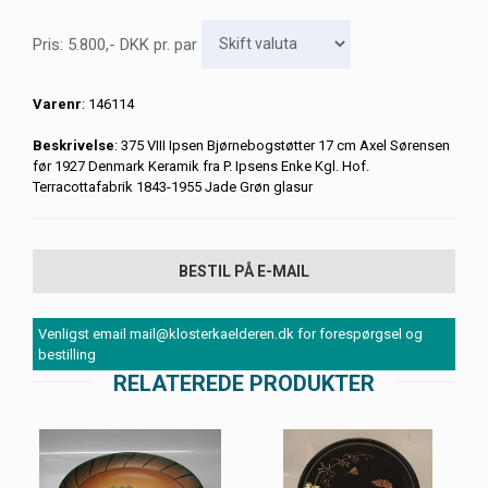
Pris:
5.800
,-
DKK
pr. par
Varenr
: 146114
Beskrivelse
: 375 VIII Ipsen Bjørnebogstøtter 17 cm Axel Sørensen
før 1927 Denmark Keramik fra P. Ipsens Enke Kgl. Hof.
Terracottafabrik 1843-1955 Jade Grøn glasur
BESTIL PÅ E-MAIL
Venligst email mail@klosterkaelderen.dk for forespørgsel og
bestilling
RELATEREDE PRODUKTER