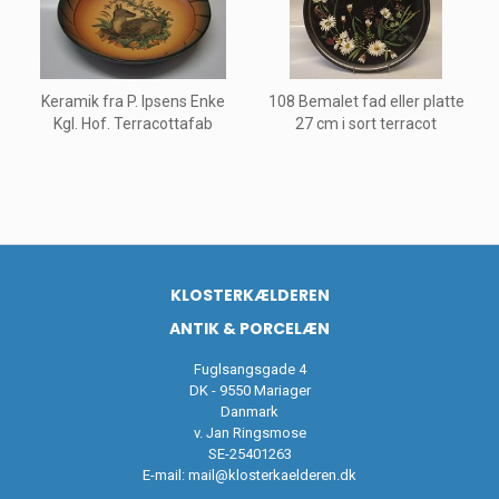
Keramik fra P. Ipsens Enke
108 Bemalet fad eller platte
Kgl. Hof. Terracottafab
27 cm i sort terracot
KLOSTERKÆLDEREN
ANTIK & PORCELÆN
Fuglsangsgade 4
DK - 9550 Mariager
Danmark
v. Jan Ringsmose
SE-25401263
E-mail:
mail@klosterkaelderen.dk