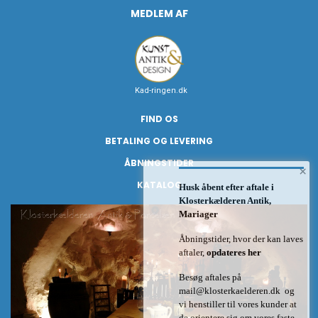
MEDLEM AF
Kad-ringen.dk
FIND OS
BETALING OG LEVERING
ÅBNINGSTIDER
×
KATALOG
Husk åbent efter aftale i
Klosterkælderen Antik,
Mariager
Åbningstider, hvor der kan laves
aftaler,
opdateres her
Besøg aftales på
mail@klosterkaelderen.dk
og
vi henstiller til vores kunder at
de orientere sig om vores faste