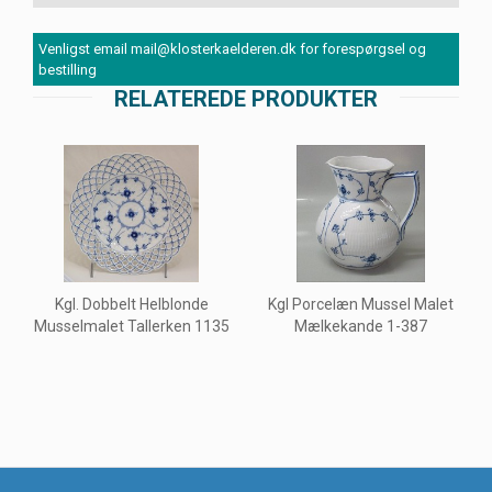
Venligst email mail@klosterkaelderen.dk for forespørgsel og
bestilling
RELATEREDE PRODUKTER
Kgl. Dobbelt Helblonde
Kgl Porcelæn Mussel Malet
Musselmalet Tallerken 1135
Mælkekande 1-387