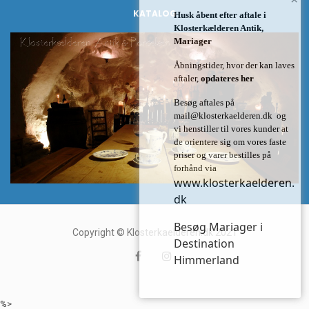
KATALOG
Husk åbent efter aftale i
Klosterkælderen Antik,
Mariager
Åbningstider, hvor der kan laves
aftaler,
opdateres her
Besøg aftales på
mail@klosterkaelderen.dk
og
vi henstiller til vores kunder at
de orientere sig om vores faste
priser og varer bestilles på
forhånd via
www.klosterkaelderen.
dk
Besøg Mariager i
Copyright © Klosterkaelderen.dk 2021
Destination
Himmerland
%>