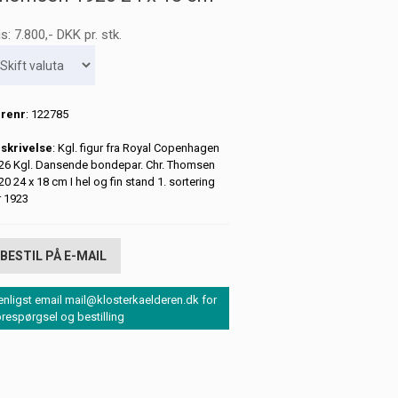
is:
7.800
,-
DKK
pr. stk.
renr
: 122785
skrivelse
: Kgl. figur fra Royal Copenhagen
26 Kgl. Dansende bondepar. Chr. Thomsen
20 24 x 18 cm I hel og fin stand 1. sortering
r 1923
BESTIL PÅ E-MAIL
enligst email mail@klosterkaelderen.dk for
orespørgsel og bestilling