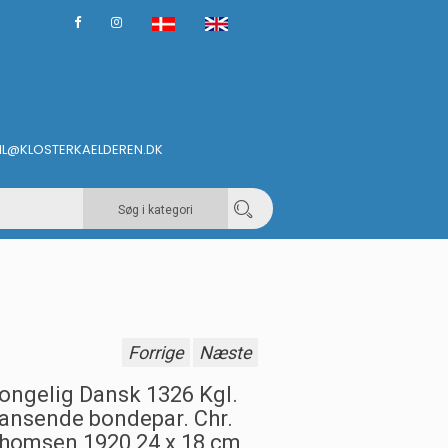
IL@KLOSTERKAELDEREN.DK
Søg i kategori
Forrige
Næste
ongelig Dansk 1326 Kgl.
ansende bondepar. Chr.
homsen 1920 24 x 18 cm