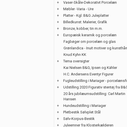
+
Vaser-Skåle-Dekorativt Porcelæn
+
Møbler -Varia - Ure
+
Platter - Kgl. B&G Juleplatter
+
Billedkunst: Malerier, Grafik
+
Bronze, kobber, tin m.m.
+
Europæisk keramik og porcelæn
Fagbøger om porcelæn og glas
Grønlandica - Inuit motiver og kunsth
Knud Kyhn KK
+
Tema oversigter
Kai Nielsen B&G, Ipsen og Kähler
H.C. Andersens Eventyr Figurer
+
Fugleudstilling i Mariager - porcelænsf
+
Udstilling 2020 Figurativ stentøj fra B&
20 års jubilæumsudstilling: Carl Martin
Hansen
+
Hundeudstilling i Mariager
+
Pletbestik Sølvplet Stål
+
Sølv-Korpus-Bestik
+
Juleemner fra Klosterkælderen