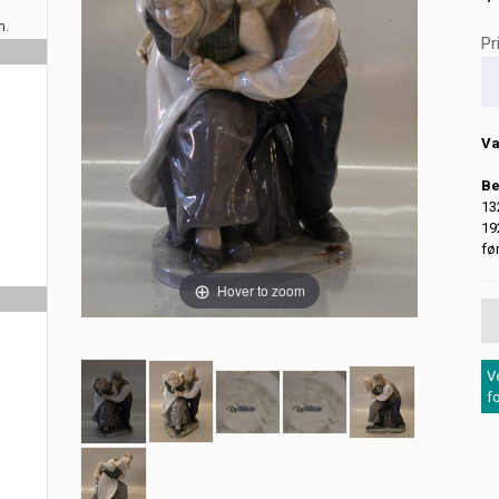
m.
Pr
Va
Be
13
19
fø
Hover to zoom
V
f