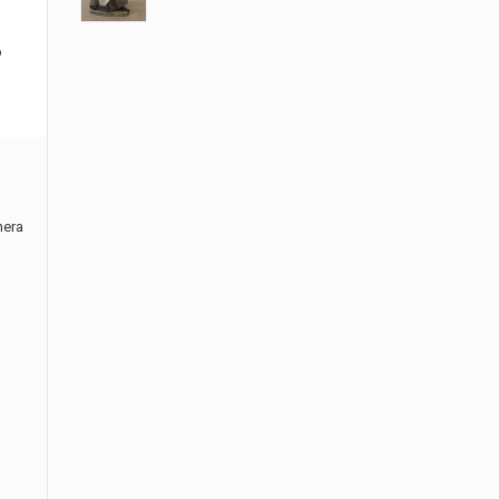
p
nera