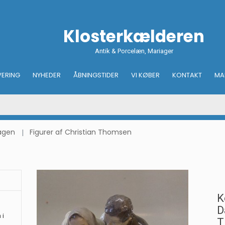
Klosterkælderen
Antik & Porcelæn, Mariager
VERING
NYHEDER
ÅBNINGSTIDER
VI KØBER
KONTAKT
MA
hagen
Figurer af Christian Thomsen
K
D
 i
T