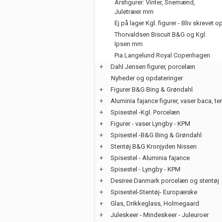
Årsfigurer: Vinter, Snemænd,
Juletræer mm
Ej på lager Kgl. figurer - Bliv skrevet o
Thorvaldsen Biscuit B&G og Kgl.
Ipsen mm
Pia Langelund Royal Copenhagen
+
Dahl Jensen figurer, porcelæn
Nyheder og opdateringer
+
Figurer B&G Bing & Grøndahl
+
Aluminia fajance figurer, vaser baca, te
+
Spisestel -Kgl. Porcelæn
+
Figurer - vaser Lyngby - KPM
+
Spisestel -B&G Bing & Grøndahl
+
Stentøj B&G Kronjyden Nissen
+
Spisestel - Aluminia fajance
+
Spisestel - Lyngby - KPM
+
Desiree Danmark porcelæn og stentøj
+
Spisestel-Stentøj- Europæiske
+
Glas, Drikkeglass, Holmegaard
+
Juleskeer - Mindeskeer - Juleuroer